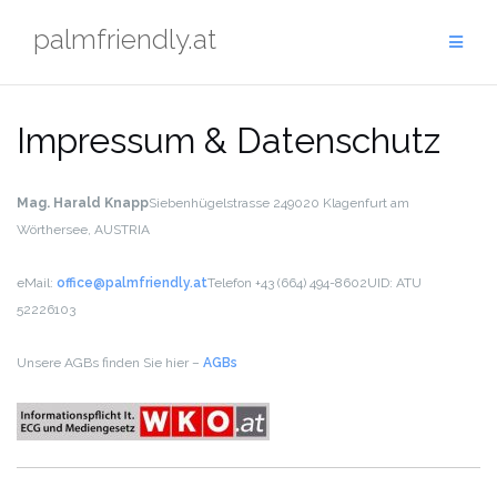
Skip
palmfriendly.at
to
content
Impressum & Datenschutz
Mag. Harald Knapp
Siebenhügelstrasse 24
9020 Klagenfurt am
Wörthersee, AUSTRIA
eMail:
office@palmfriendly.at
Telefon +43 (664) 494-8602
UID: ATU
52226103
Unsere AGBs finden Sie hier –
AGBs