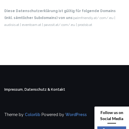
Diese Datenschutzerklärung ist gültig für folgende Domains
(inkl. sämtlicher Subdomains) von uns:
palmfriendly.at/.com/.eu |
audisis.at | eventcam.at | pavosit.at/.com/.eu | prodsb.at
Impressum, Datenschutz & Kontakt
Follow us on
Theme by
Colorlib
Powered by
WordPress
Social Media